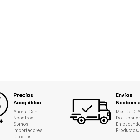
Precios
Envios
Asequibles
Nacional
Ahorra Con
Más De 10 
Nosotros.
De Experie
Somos
Empacando
Importadores
Productos.
Directos.