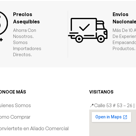
Precios
Envios
Asequibles
Nacional
Ahorra Con
Más De 10 
Nosotros.
De Experie
Somos
Empacando
Importadores
Productos.
Directos.
ONOCE MÁS
VISITANOS
uienes Somos
📍Calle 53 # 53 – 26 
omo Comprar
nviertete en Aliado Comercial