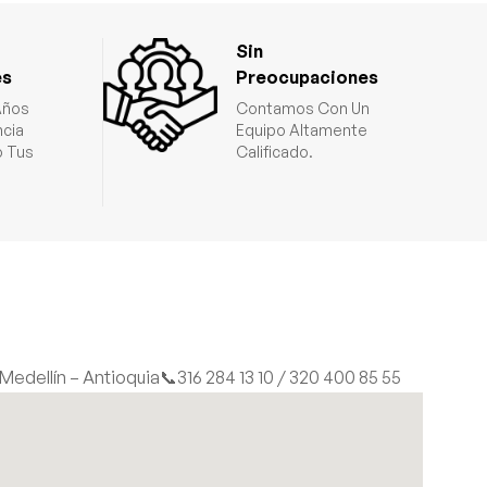
Sin
es
Preocupaciones
Años
Contamos Con Un
ncia
Equipo Altamente
 Tus
Calificado.
| Medellín – Antioquia
📞316 284 13 10 / 320 400 85 55