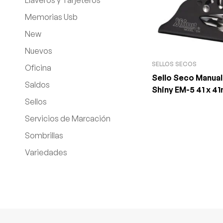
Llaveros y Tarjeteros
Memorias Usb
New
Nuevos
SELLOS SECOS
Oficina
Sello Seco Manua
Saldos
Shiny EM-5 41 x 4
Sellos
Servicios de Marcación
Sombrillas
Variedades