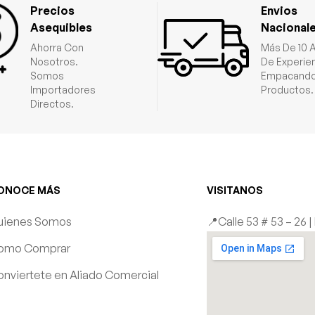
Precios
Envios
Asequibles
Nacional
Ahorra Con
Más De 10 
Nosotros.
De Experie
Somos
Empacando
Importadores
Productos.
Directos.
ONOCE MÁS
VISITANOS
uienes Somos
📍Calle 53 # 53 – 26 
omo Comprar
nviertete en Aliado Comercial