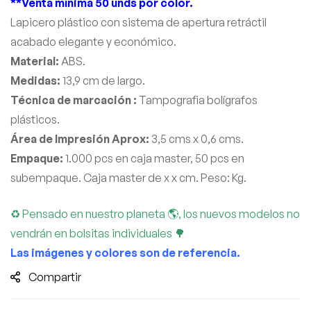
**Venta mínima 50 unds por color.
Lapicero plástico con sistema de apertura retráctil
acabado elegante y económico.
Material:
ABS.
Medidas:
13,9 cm de largo.
Técnica de marcación :
Tampografia bolígrafos
plásticos.
Área de Impresión Aprox:
3,5 cms x 0,6 cms.
Empaque:
1.000 pcs en caja master, 50 pcs en
subempaque. Caja master de x x cm. Peso: Kg.
♻ Pensado en nuestro planeta 🌎, los nuevos modelos no
vendrán en bolsitas individuales 🌳
Las imágenes y colores son de referencia.
Compartir