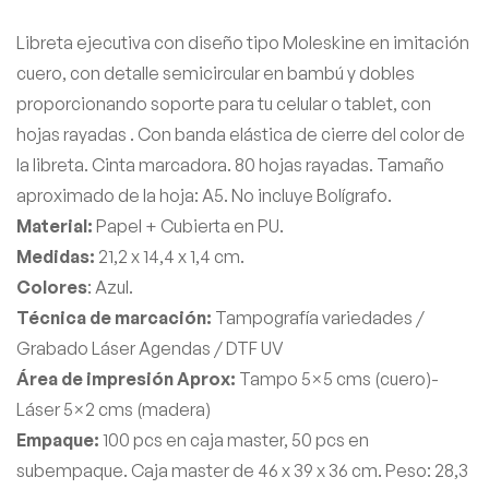
Libreta ejecutiva con diseño tipo Moleskine en imitación
cuero, con detalle semicircular en bambú y dobles
proporcionando soporte para tu celular o tablet, con
hojas rayadas . Con banda elástica de cierre del color de
la libreta. Cinta marcadora. 80 hojas rayadas. Tamaño
aproximado de la hoja: A5. No incluye Bolígrafo.
Material:
Papel + Cubierta en PU.
Medidas:
21,2 x 14,4 x 1,4 cm.
Colores
: Azul.
Técnica de marcación:
Tampografía variedades /
Grabado Láser Agendas / DTF UV
Área de impresión Aprox:
Tampo 5×5 cms (cuero)-
Láser 5×2 cms (madera)
Empaque:
100 pcs en caja master, 50 pcs en
subempaque. Caja master de 46 x 39 x 36 cm. Peso: 28,3