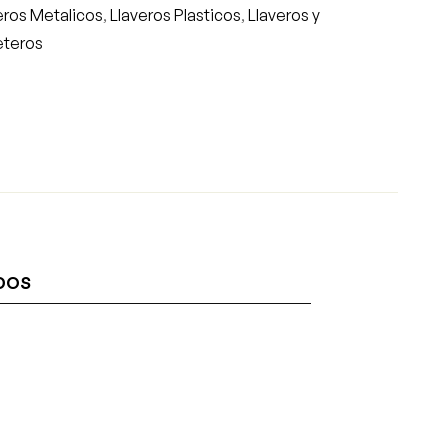
eros Metalicos
,
Llaveros Plasticos
,
Llaveros y
eteros
DOS