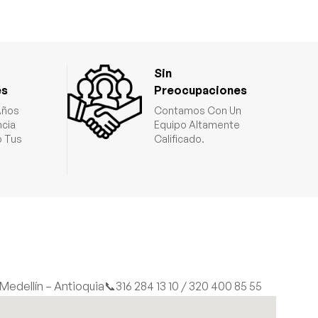
Sin
es
Preocupaciones
Años
Contamos Con Un
ncia
Equipo Altamente
 Tus
Calificado.
| Medellín – Antioquia
📞316 284 13 10 / 320 400 85 55