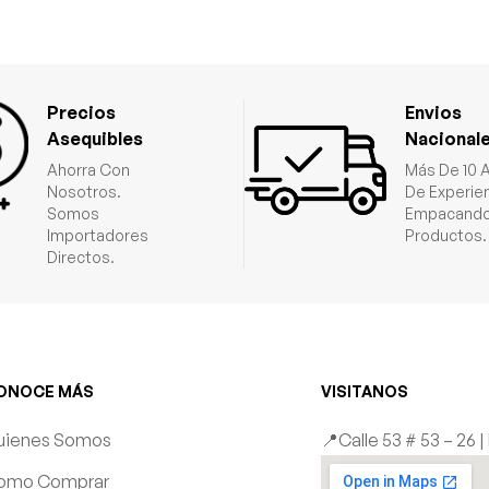
Precios
Envios
Asequibles
Nacional
Ahorra Con
Más De 10 
Nosotros.
De Experie
Somos
Empacando
Importadores
Productos.
Directos.
ONOCE MÁS
VISITANOS
uienes Somos
📍Calle 53 # 53 – 26 
omo Comprar