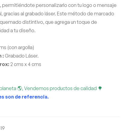
n, permitiéndote personalizarlo con tu logo o mensaje
, gracias al grabado láser. Este método de marcado
quemado distintivo, que agrega un toque de
idad a tu diseño.
ms (con argolla)
 :
Grabado Láser.
prox:
2 cms x 4 cms
planeta 🌎, Vendemos productos de calidad 🌳
es son de referencia.
19