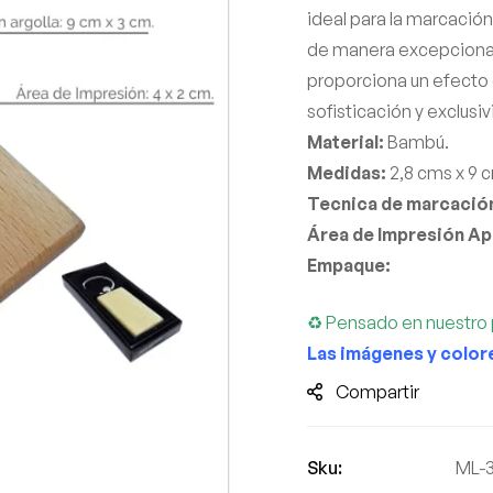
ideal para la marcació
de manera excepcional
proporciona un efecto 
sofisticación y exclusiv
Material:
Bambú.
Medidas:
2,8 cms x 9 c
Tecnica de marcación
Área de Impresión A
Empaque:
♻ Pensado en nuestro 
Las imágenes y color
Compartir
Sku:
ML-3