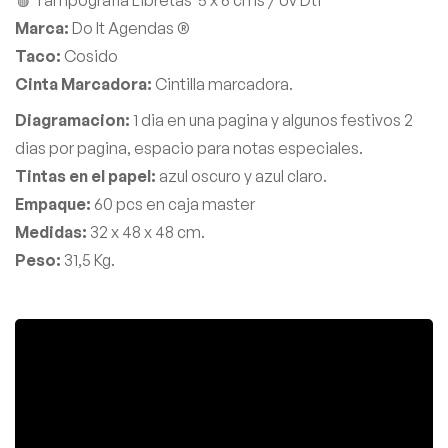
🩸 Tampografia Libretas 5 x 6 cms / Uv Dtf
Marca:
Do It Agendas ®
Taco:
Cosido
Cinta Marcadora:
Cintilla
marcadora.
Diagramacion:
1 dia en una pagina y algunos festivos 2
dias por pagina, espacio para notas especiales.
Tintas en el papel:
azul oscuro y azul claro.
Empaque:
60 pcs en caja master
Medidas:
32 x 48 x 48 cm.
Peso:
31,5 Kg.