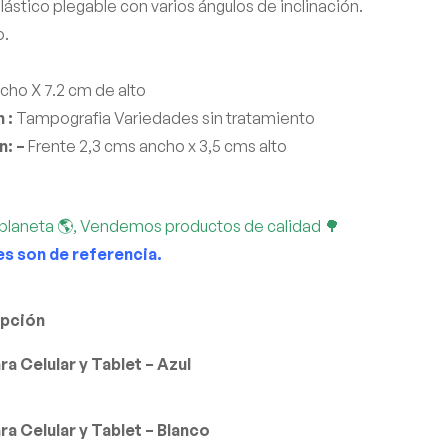
lástico plegable con varios ángulos de inclinación.
o.
cho X 7.2 cm de alto
 :
Tampografia Variedades sin tratamiento
n: –
Frente 2,3 cms ancho x 3,5 cms alto
planeta 🌎, Vendemos productos de calidad 🌳
es son de referencia.
opción
a Celular y Tablet – Azul
a Celular y Tablet – Blanco