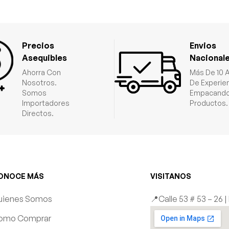
Precios
Envios
Asequibles
Nacional
Ahorra Con
Más De 10 
Nosotros.
De Experie
Somos
Empacando
Importadores
Productos.
Directos.
ONOCE MÁS
VISITANOS
uienes Somos
📍Calle 53 # 53 – 26 
omo Comprar