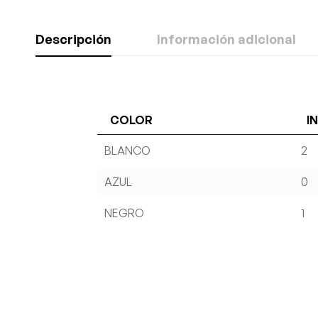
Descripción
Información adicional
COLOR
I
BLANCO
2
AZUL
0
NEGRO
1