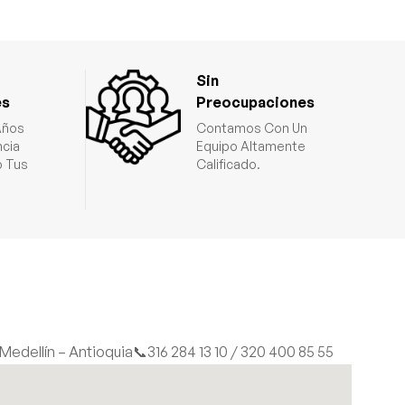
Sin
es
Preocupaciones
Años
Contamos Con Un
ncia
Equipo Altamente
 Tus
Calificado.
| Medellín – Antioquia
📞316 284 13 10 / 320 400 85 55