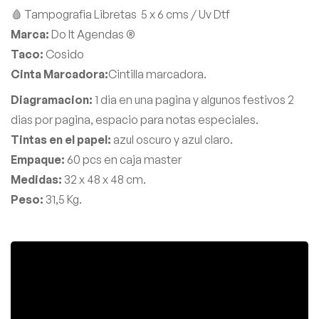
🩸 Tampografia Libretas 5 x 6 cms / Uv Dtf
Marca:
Do It Agendas ®
Taco:
Cosido
Cinta Marcadora:
Cintilla
marcadora.
Diagramacion:
1 dia en una pagina y algunos festivos 2
dias por pagina, espacio para notas especiales.
Tintas en el papel:
azul oscuro y azul claro.
Empaque:
60 pcs en caja master
Medidas:
32 x 48 x 48 cm.
Peso:
31,5 Kg.