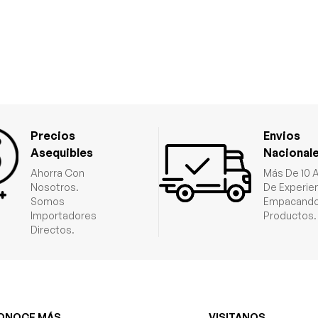
Precios
Envios
Asequibles
Nacional
Ahorra Con
Más De 10 
Nosotros.
De Experie
Somos
Empacando
Importadores
Productos.
Directos.
ONOCE MÁS
VISITANOS