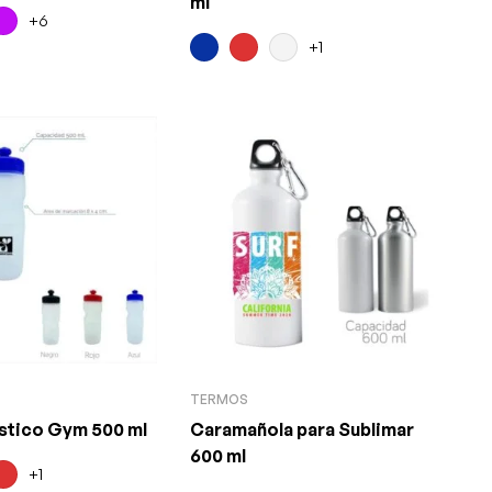
ml
+6
+1
TERMOS
stico Gym 500 ml
Caramañola para Sublimar
600 ml
+1