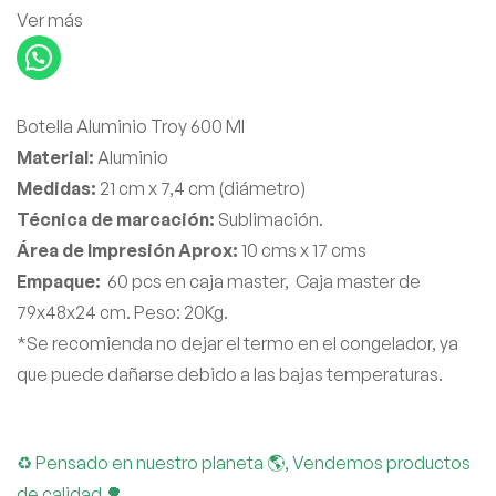
Ver más
Botella Aluminio Troy 600 Ml
Material:
Aluminio
Medidas:
21 cm x 7,4 cm (diámetro)
Técnica de marcación:
Sublimación.
Área de Impresión Aprox:
10 cms x 17 cms
Empaque:
60 pcs en caja master, Caja master de
79x48x24 cm. Peso: 20Kg.
*Se recomienda no dejar el termo en el congelador, ya
que puede dañarse debido a las bajas temperaturas.
♻ Pensado en nuestro planeta 🌎, Vendemos productos
de calidad 🌳