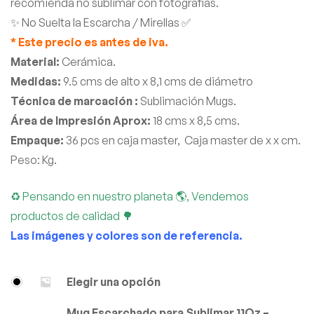
recomienda no sublimar con fotografías.
✨ No Suelta la Escarcha / Mirellas ✅
* Este precio es antes de iva.
Material:
Cerámica.
Medidas:
9.5 cms de alto x 8,1 cms de diámetro
Técnica de marcación :
Sublimación Mugs.
Área de Impresión Aprox:
18 cms x 8,5 cms.
Empaque:
36 pcs en caja master, Caja master de x x cm.
Peso: Kg.
♻ Pensando en nuestro planeta 🌎, Vendemos
productos de calidad 🌳
Las imágenes y colores son de referencia.
Elegir una opción
Mug Escarchado para Sublimar 11Oz –