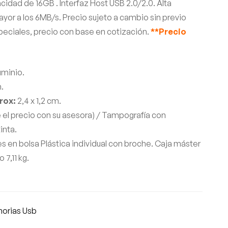
dad de 16GB . Interfaz Host USB 2.0/2.0. Alta
yor a los 6MB/s. Precio sujeto a cambio sin previo
peciales, precio con base en cotización.
**Precio
uminio.
m.
prox:
2,4 x 1,2 cm.
 el precio con su asesora) / Tampografía con
inta.
 en bolsa Plástica individual con broche. Caja máster
 7,11 kg.
orias Usb