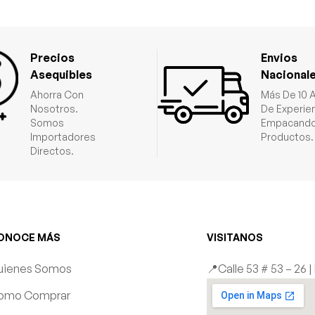
Precios
Envios
Asequibles
Nacional
Ahorra Con
Más De 10 
Nosotros.
De Experie
Somos
Empacando
Importadores
Productos.
Directos.
ONOCE MÁS
VISITANOS
uienes Somos
📍Calle 53 # 53 – 26 
omo Comprar