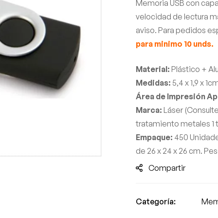
Memoria USB con capaci
velocidad de lectura ma
aviso. Para pedidos es
para minimo 10 unds.
Material:
Plástico + Al
Medidas:
5,4 x 1,9 x 1c
Área de Impresión A
Marca:
Láser (Consulte
tratamiento metales 1 t
Empaque:
450 Unidades
de 26 x 24 x 26 cm. Peso
Compartir
Categoría:
Mem