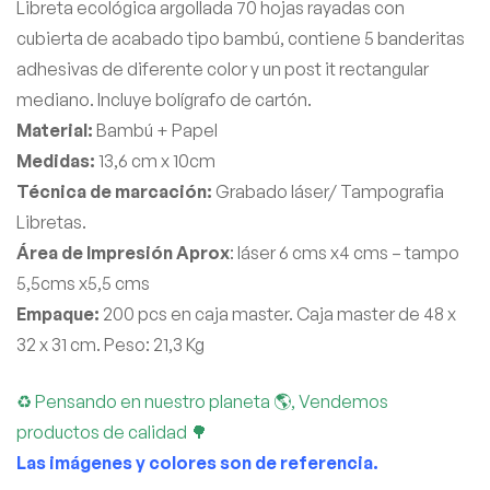
Libreta ecológica argollada 70 hojas rayadas con
cubierta de acabado tipo bambú, contiene 5 banderitas
adhesivas de diferente color y un post it rectangular
mediano. Incluye bolígrafo de cartón.
Material:
Bambú + Papel
Medidas:
13,6 cm x 10cm
Técnica de marcación:
Grabado láser/ Tampografia
Libretas.
Área de Impresión Aprox
: láser 6 cms x4 cms – tampo
5,5cms x5,5 cms
Empaque:
200 pcs en caja master. Caja master de 48 x
32 x 31 cm. Peso: 21,3 Kg
♻ Pensando en nuestro planeta 🌎, Vendemos
productos de calidad 🌳
Las imágenes y colores son de referencia.