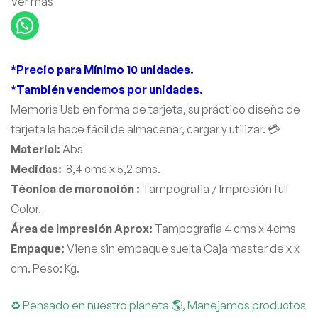
Ver más
*Precio para Mínimo 10 unidades.
*También vendemos por unidades.
Memoria Usb en forma de tarjeta, su práctico diseño de
tarjeta la hace fácil de almacenar, cargar y utilizar. 💳
Material:
Abs
Medidas:
8,4 cms x 5,2 cms.
Técnica de marcación :
Tampografia / Impresión full
Color.
Área de Impresión Aprox:
Tampografia 4 cms x 4cms
Empaque:
Viene sin empaque suelta Caja master de x x
cm. Peso: Kg.
♻ Pensado en nuestro planeta 🌎, Manejamos productos